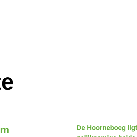
te
um
De Hoorneboeg ligt