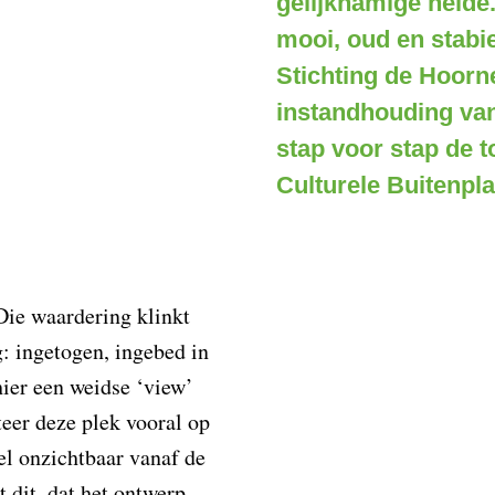
gelijknamige heide. 
mooi, oud en stabi
Stichting de Hoor
instandhouding van
stap voor stap de 
Culturele Buitenpla
Die waardering klinkt
: ingetogen, ingebed in
hier een weidse ‘view’
teer deze plek vooral op
el onzichtbaar vanaf de
 dit, dat het ontwerp