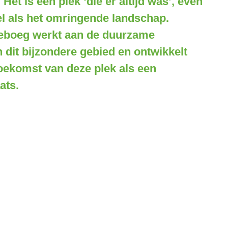
Het is een plek ‘die er altijd was’, even
el als het omringende landschap.
neboeg werkt aan de duurzame
 dit bijzondere gebied en ontwikkelt
toekomst van deze plek als een
ats.